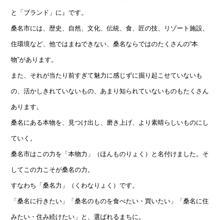
と「ブランド」に』です。
桑名市には、歴史、自然、文化、伝統、食、匠の技、リゾート施設、
住環境など、
他ではまねできない、桑名ならではのたくさんの“本
物”があります。
また、それが当たり前すぎて魅力に感じずに掘り起こせていないも
の、
活かしきれていないもの、あまり知られていないものもたくさん
あります。
桑名にある本物を、見つけ出し、磨き上げ、より素晴らしいものにし
ていく。
桑名市はこの力を「本物力」（ほんものりょく）と名付けました。そ
してこの力こそが桑名の力。
すなわち「桑名力」（くわなりょく）です。
「桑名に行きたい」「桑名のものを食べたい・買いたい」「桑名に住
みたい・住み続けたい」と、選ばれるまちに。